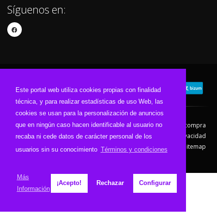
Síguenos en:
Este portal web utiliza cookies propias con finalidad
técnica, y para realizar estadísticas de uso Web, las
cookies se usan para la personalización de anuncios
que en ningún caso hacen identificable al usuario no
Contacto
Aviso Legal
Condiciones de compra
Política de envíos
Política de devolución
Política de Privacidad
recaba ni cede datos de carácter personal de los
Política de Cookies
Sitemap
usuarios sin su conocimiento
Términos y condiciones
© 2026 - Todos los derechos reservados.
Más
¡Acepto!
Rechazar
Configurar
Información