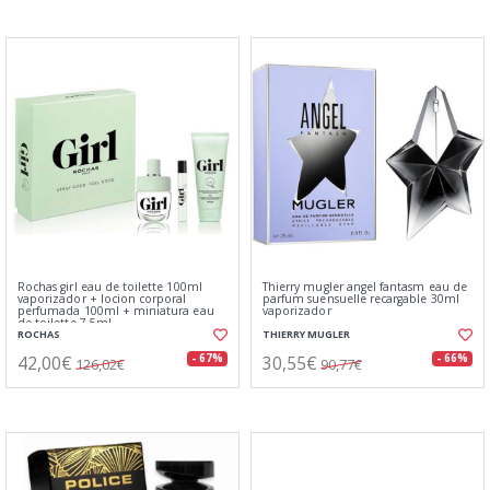
Rochas girl eau de toilette 100ml
Thierry mugler angel fantasm eau de
vaporizador + locion corporal
parfum suensuelle recargable 30ml
perfumada 100ml + miniatura eau
vaporizador
de toilette 7 5ml
ROCHAS
THIERRY MUGLER
42,00€
30,55€
- 67%
- 66%
126,02€
90,77€