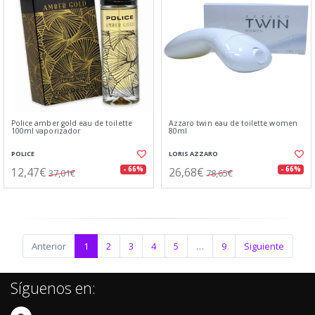
Police amber gold eau de toilette
Azzaro twin eau de toilette women
100ml vaporizador
80ml
POLICE
LORIS AZZARO
12,47€
26,68€
- 66%
- 66%
37,01€
78,65€
Anterior
1
2
3
4
5
…
9
Siguiente
Síguenos en: