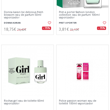
Donna karan be delicious fresh
Pret a porter fashion london
blossom eau de parfum 50ml
collection eau de parfum 100ml
vaporizador
vaporizador
DONNA KARAN
PRET A PORTER
18,75€
3,81€
- 75%
- 75%
74,42€
15,12€
Rochas girl eau de toilette 60ml
Police passion woman eau de
vaporizador
toilette 100ml vaporizador