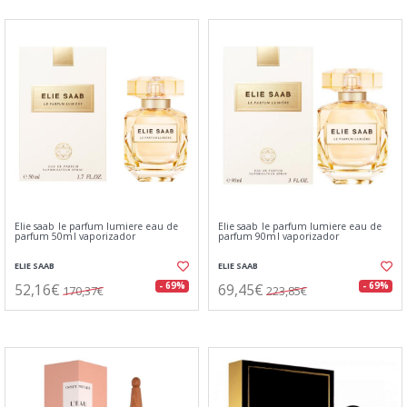
Elie saab le parfum lumiere eau de
Elie saab le parfum lumiere eau de
parfum 50ml vaporizador
parfum 90ml vaporizador
ELIE SAAB
ELIE SAAB
52,16€
69,45€
- 69%
- 69%
170,37€
223,85€