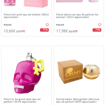
Police hot pink eau de toilette 100ml
Police tattoo art eau de parfum for
vaporizador
woman 125ml vaporizador
POLICE
POLICE
10,66€
17,98€
- 71%
- 71%
37,01€
62,02€
Police to be good vibes eau de
Donna karan dkny golden delicious
parfum 125ml vaporizador
eau de parfum 50ml vaporizador