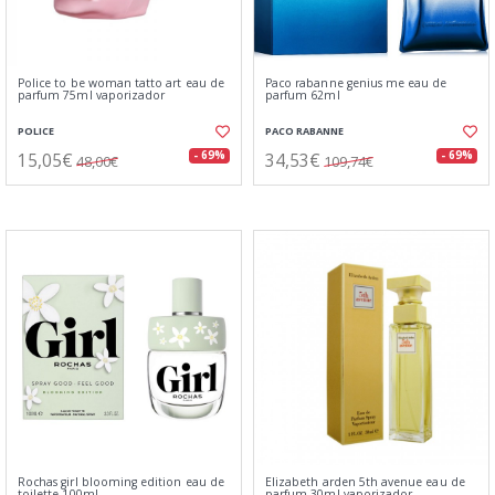
Police to be woman tatto art eau de
Paco rabanne genius me eau de
parfum 75ml vaporizador
parfum 62ml
POLICE
PACO RABANNE
15,05€
34,53€
- 69%
- 69%
48,00€
109,74€
Rochas girl blooming edition eau de
Elizabeth arden 5th avenue eau de
toilette 100ml
parfum 30ml vaporizador