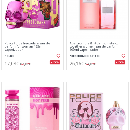
Police to be freetodare eau de
Abercrombie & fitch first instinct
parfum for woman 125ml
together women eau de parfum
vaporizador
100ml vaporizador
POLICE
ABERCROMBIE & FITCH
17,08€
26,16€
- 72%
- 72%
62,02€
94,01€