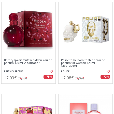
Britney spears fantasy hidden eau de
Police to be born to shine eau de
parfum 100ml vaporizador
parfum for woman 125ml
vaporizador
BRITNEY SPEARS
POLICE
17,03€
17,08€
- 73%
- 72%
63,58€
62,02€