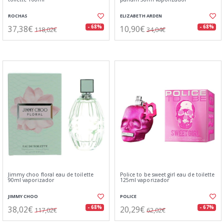
ROCHAS
ELIZABETH ARDEN
37,38€
10,90€
- 68%
- 68%
118,02€
34,04€
Jimmy choo floral eau de toilette
Police to be sweet girl eau de toilette
90ml vaporizador
125ml vaporizador
JIMMY CHOO
POLICE
38,02€
20,29€
- 68%
- 67%
117,02€
62,02€