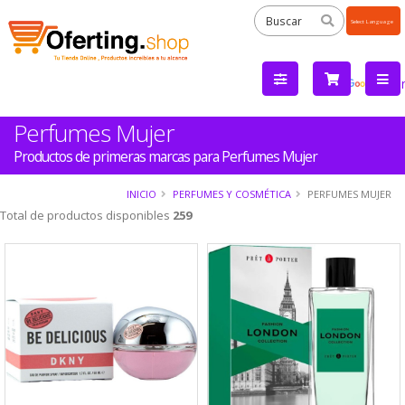
Powered
by
Tra
Perfumes Mujer
Productos de primeras marcas para Perfumes Mujer
INICIO
PERFUMES Y COSMÉTICA
PERFUMES MUJER
Total de productos disponibles
259