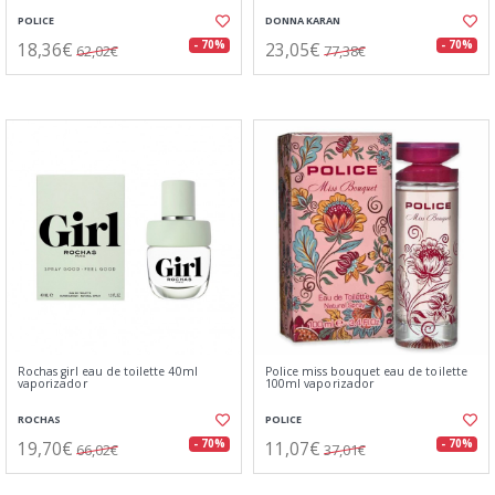
POLICE
DONNA KARAN
18,36€
23,05€
- 70%
- 70%
62,02€
77,38€
Rochas girl eau de toilette 40ml
Police miss bouquet eau de toilette
vaporizador
100ml vaporizador
ROCHAS
POLICE
19,70€
11,07€
- 70%
- 70%
66,02€
37,01€