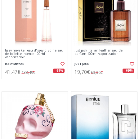
Issey miyake l'eau d'issey pivoine eau
Just jack italian leather eau de
de toilette intense 100ml
parfum 100ml vaporizador
vaporizador
ISSEY MIYAKE
JUST JACK
41,47€
19,70€
- 69%
- 69%
133,49€
63,36€