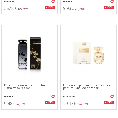
ROCHAS
POLICE
25,16€
9,93€
- 75%
- 75%
99,83€
39,00€
Police dark woman eau de toilette
Elie saab le parfum lumiere eau de
100ml vaporizador
parfum 30ml vaporizador
POLICE
ELIE SAAB
9,48€
29,35€
- 74%
- 74%
37,01€
112,92€