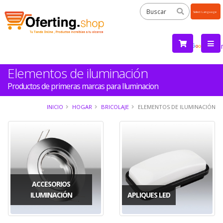
Powered
by
Tra
Elementos de iluminación
Productos de primeras marcas para Iluminacion
INICIO
HOGAR
BRICOLAJE
ELEMENTOS DE ILUMINACIÓN
ACCESORIOS
ILUMINACIÓN
APLIQUES LED