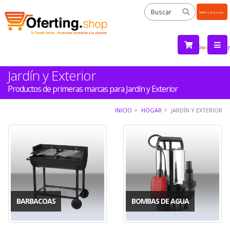
Powered
by
Tra
Jardín y Exterior
Productos de primeras marcas para Jardín y Exterior
INICIO
HOGAR
JARDÍN Y EXTERIOR
BARBACOAS
BOMBAS DE AGUA