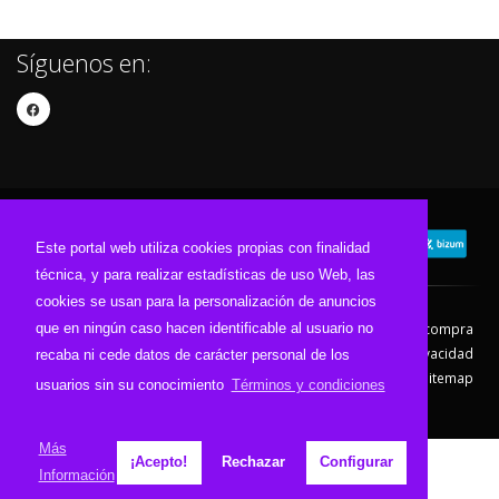
Síguenos en:
Este portal web utiliza cookies propias con finalidad
técnica, y para realizar estadísticas de uso Web, las
cookies se usan para la personalización de anuncios
que en ningún caso hacen identificable al usuario no
Contacto
Aviso Legal
Condiciones de compra
Política de envíos
Política de devolución
Política de Privacidad
recaba ni cede datos de carácter personal de los
Política de Cookies
Sitemap
usuarios sin su conocimiento
Términos y condiciones
© 2026 - Todos los derechos reservados.
Más
¡Acepto!
Rechazar
Configurar
Información