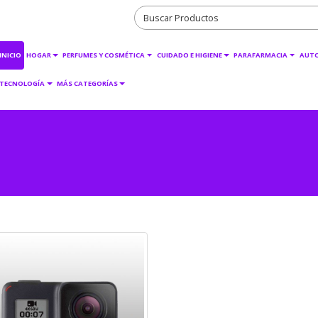
INICIO
HOGAR
PERFUMES Y COSMÉTICA
CUIDADO E HIGIENE
PARAFARMACIA
AUT
TECNOLOGÍA
MÁS CATEGORÍAS