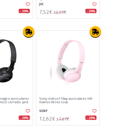
JVC
7,52€
- 29%
- 29%
10,53€
negro auriculares
Sony mdrzx110ap auriculares hifi
mico cerrado jack
manos libres rosa
SONY
12,62€
- 29%
- 29%
17,67€