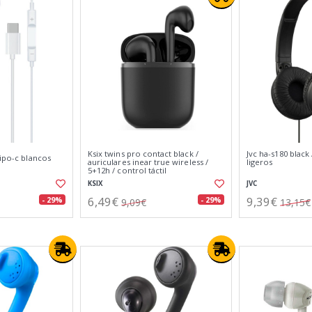
Ksix twins pro contact black /
Jvc ha-s180 black 
tipo-c blancos
auriculares inear true wireless /
ligeros
5+12h / control táctil
KSIX
JVC
6,49€
9,39€
- 29%
- 29%
9,09€
13,15€