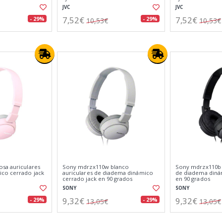
JVC
JVC
7,52€
7,52€
- 29%
- 29%
10,53€
10,53€
sa auriculares
Sony mdrzx110w blanco
Sony mdrzx110b 
co cerrado jack
auriculares de diadema dinámico
de diadema diná
cerrado jack en 90 grados
en 90 grados
SONY
SONY
9,32€
9,32€
- 29%
- 29%
13,05€
13,05€