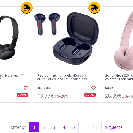
uriculares hifi
Red bull racing rb-eb140 azul /
Sony whch520 ros
o
auriculares inear true wireless
overear inalámb
RED BULL
SONY
13,77€
28,39€
- 29%
- 29%
19,28€
39,7
Anterior
1
2
3
4
5
…
13
Siguiente