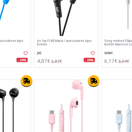
auriculares tipo
Jvc ha-f160 black / auriculares tipo
Sony mdrex15lpw
botón
botón blancos c
JVC
SONY
4,87€
6,17€
- 29%
- 29%
6,82€
8,64€