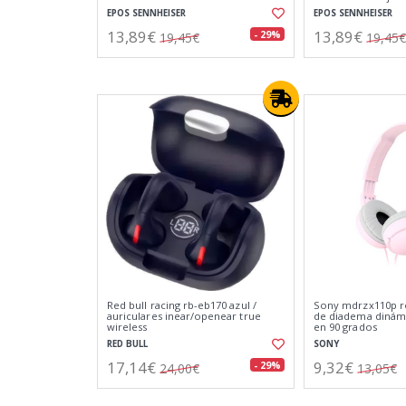
EPOS SENNHEISER
EPOS SENNHEISER
13,89€
13,89€
- 29%
19,45€
19,45€
Red bull racing rb-eb170 azul /
Sony mdrzx110p ro
auriculares inear/openear true
de diadema dinámi
wireless
en 90 grados
RED BULL
SONY
17,14€
9,32€
- 29%
24,00€
13,05€