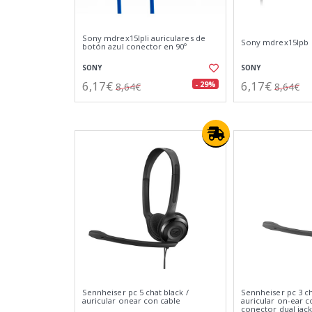
Sony mdrex15lpli auriculares de
Sony mdrex15lpb
botón azul conector en 90º
SONY
SONY
6,17€
6,17€
- 29%
8,64€
8,64€
Sennheiser pc 5 chat black /
Sennheiser pc 3 c
auricular onear con cable
auricular on-ear 
conector dual jac