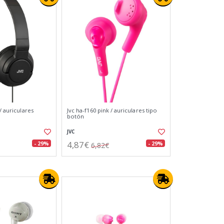
/ auriculares
Jvc ha-f160 pink / auriculares tipo
botón
JVC
4,87€
- 29%
- 29%
6,82€