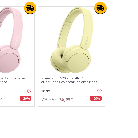
a / auriculares
Sony whch520 amarillo /
ricos
auriculares overear inalámbricos
SONY
28,39€
- 29%
- 29%
5€
39,75€