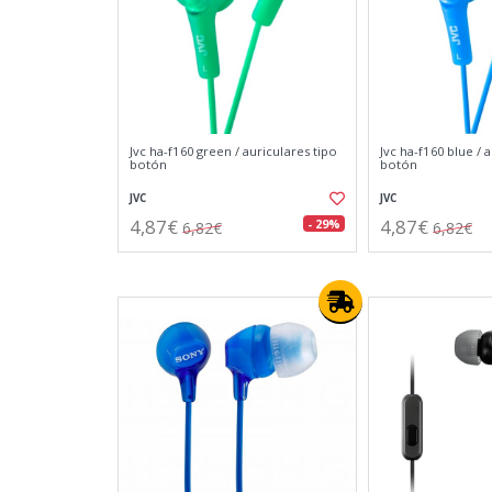
Jvc ha-f160 green / auriculares tipo
Jvc ha-f160 blue / 
botón
botón
JVC
JVC
4,87€
4,87€
- 29%
6,82€
6,82€