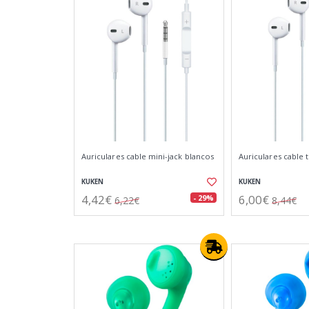
Auriculares cable mini-jack blancos
Auriculares cable 
KUKEN
KUKEN
4,42€
6,00€
- 29%
6,22€
8,44€