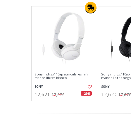
Sony mdrzx110ap auriculares hifi
Sony mdrzx110ap a
manos libres blanco
manos libres negr
SONY
SONY
12,62€
12,62€
- 29%
17,67€
17,67€