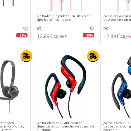
Jvc ha-fr17uc pink / auriculares de
Jvc ha-fr17uc blu
tipo botón con usb-c
tipo botón con u
JVC
JVC
12,89€
12,89€
- 29%
- 29%
18,05€
18,0
hat negro
Jvc ha-eb75 red / auriculares
Jvc ha-eb75 blue 
con micrófono y
deportivos con gancho de sujeción
deportivos con 
k 3.5mm
ajustable
ajustable