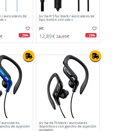
e / auriculares de
Jvc ha-fr17uc black / auriculares de
sb-c
tipo botón con usb-c
JVC
12,89€
- 29%
- 29%
5€
18,05€
/ auriculares
Jvc ha-eb75 black / auriculares
gancho de sujeción
deportivos con gancho de sujeción
ajustable