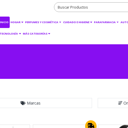
INICIO
HOGAR
PERFUMES Y COSMÉTICA
CUIDADO E HIGIENE
PARAFARMACIA
AUT
TECNOLOGÍA
MÁS CATEGORÍAS
Marcas
Or