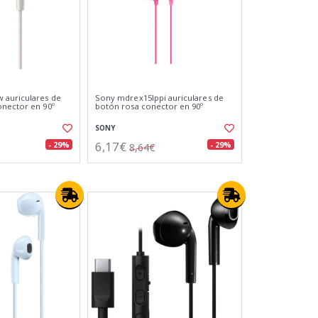
 auriculares de
Sony mdrex15lppi auriculares de
onector en 90º
botón rosa conector en 90º
SONY
6,17€
- 29%
- 29%
8,64€