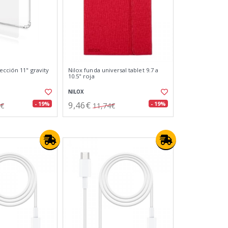
ección 11" gravity
Nilox funda universal tablet 9.7 a
10.5" roja
NILOX
9,46€
- 19%
- 19%
8€
11,74€