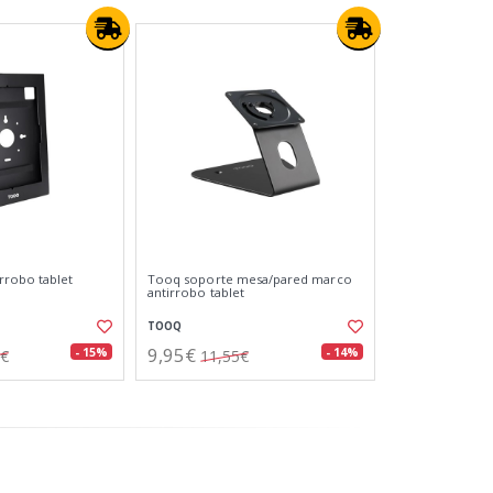
rrobo tablet
Tooq soporte mesa/pared marco
antirrobo tablet
TOOQ
9,95€
- 15%
- 14%
9€
11,55€