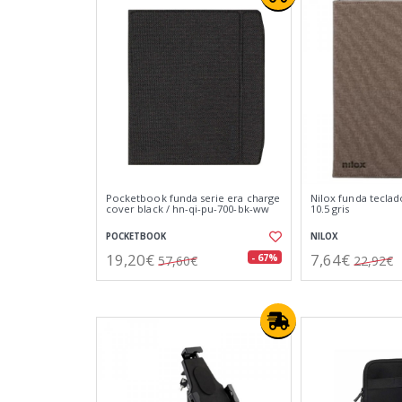
Pocketbook funda serie era charge
Nilox funda teclad
cover black / hn-qi-pu-700-bk-ww
10.5 gris
POCKETBOOK
NILOX
19,20€
7,64€
- 67%
57,60€
22,92€