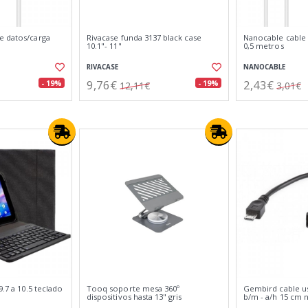
e datos/carga
Rivacase funda 3137 black case
Nanocable cable l
10.1"- 11"
0,5 metros
RIVACASE
NANOCABLE
9,76€
2,43€
- 19%
- 19%
12,11€
3,01€
9.7 a 10.5 teclado
Tooq soporte mesa 360º
Gembird cable us
dispositivos hasta 13" gris
b/m - a/h 15 cm 