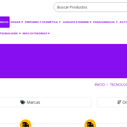
INICIO
HOGAR
PERFUMES Y COSMÉTICA
CUIDADO E HIGIENE
PARAFARMACIA
AUT
TECNOLOGÍA
MÁS CATEGORÍAS
INICIO
TECNOLO
Marcas
Or