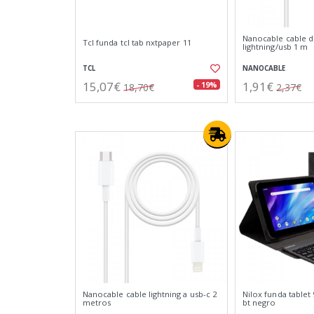
Nanocable cable d
Tcl funda tcl tab nxtpaper 11
lightning/usb 1 m
TCL
NANOCABLE
15,07€
1,91€
- 19%
18,70€
2,37€
Nanocable cable lightning a usb-c 2
Nilox funda tablet 
metros
bt negro