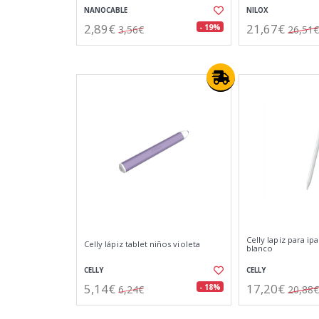
NANOCABLE
NILOX
2,89€
21,67€
- 19%
3,56€
26,51€
Celly lapiz para ip
Celly lápiz tablet niños violeta
blanco
CELLY
CELLY
5,14€
17,20€
- 18%
6,24€
20,88€