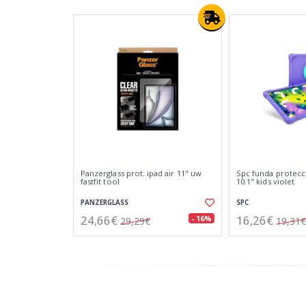
Panzerglass prot. ipad air 11" uw
Spc funda protecci
fastfit tool
10.1" kids violet
PANZERGLASS
SPC
24,66€
16,26€
- 16%
29,29€
19,31€