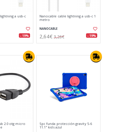
ightning a usb-c
Nanocable cable lightning a usb-c 1
metro
NANOCABLE
2,64€
- 19%
- 19%
3,26€
b 2.0 otg micro
Spc funda protección gravity 5-6
ne
11.1" kids azul