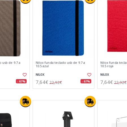
o usb de 9.7 a
Nilox funda teclado usb de 9.7 a
Nilox funda tecla
10.5 azul
10.5 roja
NILOX
NILOX
7,64€
7,64€
- 67%
- 67%
22,92€
22,92€