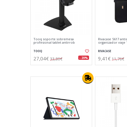
Tooq soporte sobremesa
Rivacase 5617 anti
profesional tablet antirrob
organizador viaje 
TOOQ
RIVACASE
27,04€
9,41€
- 20%
33,80€
11,76€