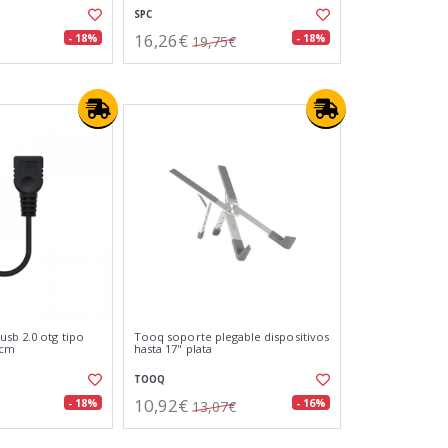
SPC
16,26€
- 18%
- 18%
19,75€
usb 2.0 otg tipo
Tooq soporte plegable dispositivos
5cm
hasta 17" plata
TOOQ
10,92€
- 18%
- 16%
13,07€