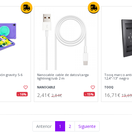
ón gravity 5-6
Nanocable cable de datos/carga
Tooq marco anti
lightning/usb 2 m
12,4"-13" negro
NANOCABLE
TOOQ
2,41€
16,71€
- 16%
- 15%
2,84€
19,6
Anterior
1
2
Siguiente