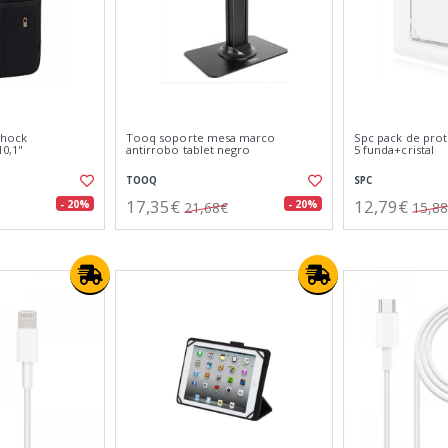
shock
Tooq soporte mesa marco
Spc pack de prot
10,1"
antirrobo tablet negro
5 funda+cristal
TOOQ
SPC
17,35€
12,79€
- 20%
- 20%
21,68€
15,8