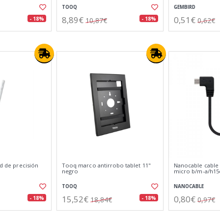
TOOQ
GEMBIRD
8,89€
0,51€
- 18%
- 18%
10,87€
0,62€
ad de precisión
Tooq marco antirrobo tablet 11"
Nanocable cable 
negro
micro b/m-a/h1
TOOQ
NANOCABLE
15,52€
0,80€
- 18%
- 18%
18,84€
0,97€