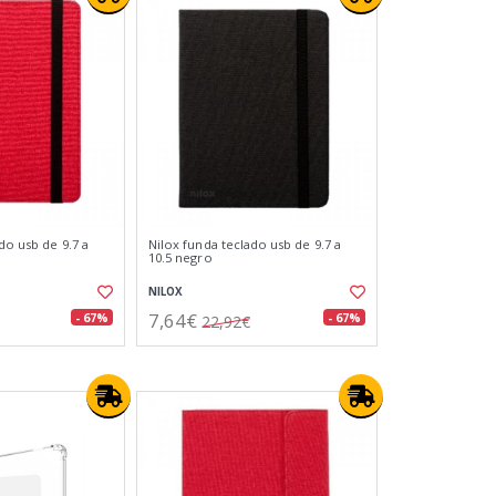
do usb de 9.7 a
Nilox funda teclado usb de 9.7 a
10.5 negro
NILOX
7,64€
- 67%
- 67%
22,92€