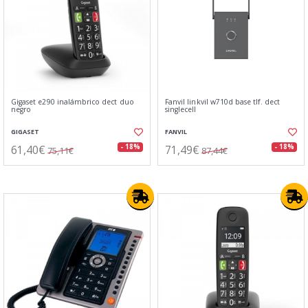
Gigaset e290 inalámbrico dect duo
Fanvil linkvil w710d base tlf. dect
negro
singlecell
GIGASET
FANVIL
61,40€
71,49€
- 18%
- 18%
75,11€
87,44€