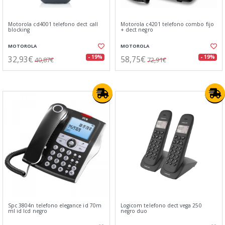
Motorola cd4001 telefono dect call
Motorola c4201 telefono combo fijo
blocking
+ dect negro
MOTOROLA
MOTOROLA
32,93€
58,75€
- 19%
- 19%
40,87€
72,91€
Spc 3804n telefono elegance id 70m
Logicom telefono dect vega 250
ml id lcd negro
negro duo