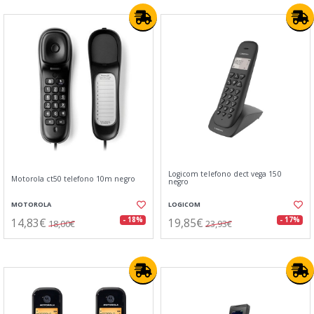
Logicom telefono dect vega 150
Motorola ct50 telefono 10m negro
negro
MOTOROLA
LOGICOM
14,83€
19,85€
- 18%
- 17%
18,00€
23,93€