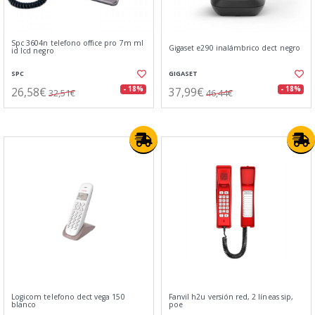
Spc 3604n telefono office pro 7m ml
Gigaset e290 inalámbrico dect negro
id lcd negro
SPC
GIGASET
26,58€
37,99€
- 18%
- 18%
32,51€
46,44€
Logicom telefono dect vega 150
Fanvil h2u versión red, 2 líneas sip,
blanco
poe