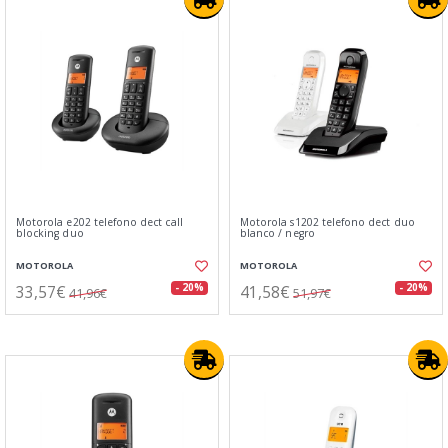
Motorola e202 telefono dect call
Motorola s1202 telefono dect duo
blocking duo
blanco / negro
MOTOROLA
MOTOROLA
33,57€
41,58€
- 20%
- 20%
41,96€
51,97€