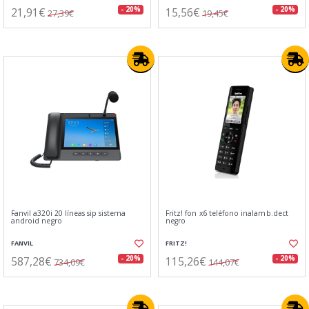
21,91€
15,56€
- 20%
- 20%
27,39€
19,45€
Fanvil a320i 20 líneas sip sistema
Fritz! fon x6 teléfono inalamb.dect
android negro
negro
FANVIL
FRITZ!
587,28€
115,26€
- 20%
- 20%
734,09€
144,07€