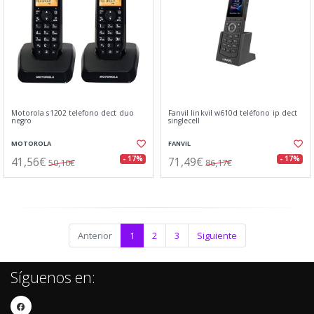
Motorola s1202 telefono dect duo
Fanvil linkvil w610d teléfono ip dect
negro
singlecell
MOTOROLA
FANVIL
41,56€
71,49€
- 17%
- 17%
50,10€
86,17€
Anterior
1
2
3
Siguiente
Síguenos en: