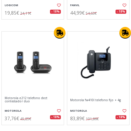
LOGICOM
FANVIL
19,85€
44,99€
- 18%
- 18%
24,11€
54,63€
Motorola e212 telefono dect
Motorola fw410l telefono fijo + 4g
contestador duo
MOTOROLA
MOTOROLA
37,76€
83,89€
- 18%
- 18%
45,85€
101,86€