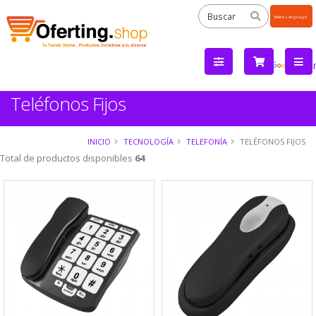
Powered
by
Tra
Teléfonos Fijos
INICIO
TECNOLOGÍA
TELEFONÍA
TELÉFONOS FIJOS
Total de productos disponibles
64