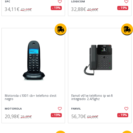
SPC
LOGICOM
34,11€
32,88€
- 19%
- 19%
42,33€
40,80€
Motorola c1001 cb+ telefono dect
Fanvil v61w teléfono ip wi-fi
negro
integrado 2,4/5ghz
MOTOROLA
FANVIL
20,98€
56,70€
- 19%
- 19%
25,85€
69,86€