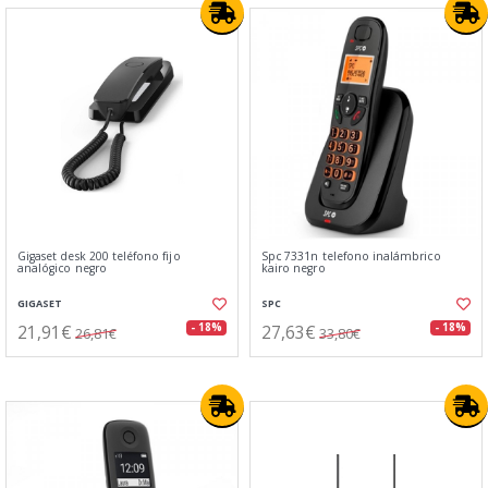
Gigaset desk 200 teléfono fijo
Spc 7331n telefono inalámbrico
analógico negro
kairo negro
GIGASET
SPC
21,91€
27,63€
- 18%
- 18%
26,81€
33,80€