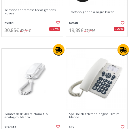
Telefono sobremesa teclas grandes
Telefono gondola negro kuken
kuken
KUKEN
KUKEN
30,85€
19,89€
- 27%
- 27%
42,31€
27,27€
Gigaset desk 200 teléfono fijo
Spc 3602b telefono original 3m ml
analógico blanco
blanco
GIGASET
SPC