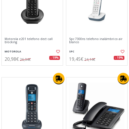
Motorola e201 telefono dect call
Spc 7300ns telefono inalámbrico air
blocking
blanco
MOTOROLA
SPC
20,98€
19,45€
- 19%
- 19%
26,04€
24,14€